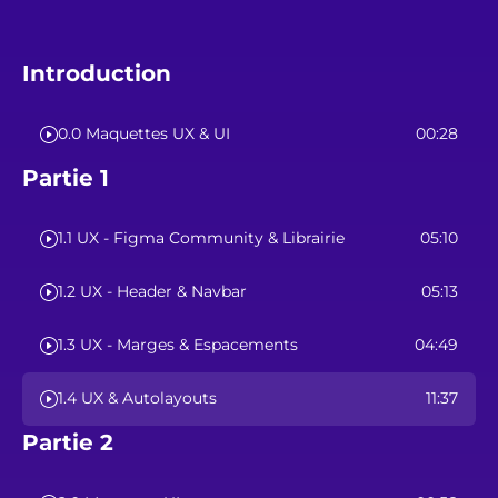
Introduction
0.0 Maquettes UX & UI
00:28
Partie 1
1.1 UX - Figma Community & Librairie
05:10
1.2 UX - Header & Navbar
05:13
1.3 UX - Marges & Espacements
04:49
1.4 UX & Autolayouts
11:37
Partie 2