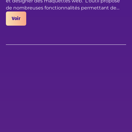
et designer des maquettes web. L'outil propose
de nombreuses fonctionnalités permettant de
gérer des éléments vectoriels, matriciels, de créer
Dans ce chapitre nous faisons un tour à 360° des
Voir
des wireframe, des maquettes UI, des prototypes
utilisations de Figma et de son interface :
web, etc.
Immersion dans le dashboard principal
Exemples d'utilisation de Figma
Découverte de Figma Community
Présentation des fonctionnalités du designer
Bon cours !