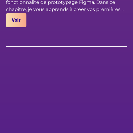
fonctionnalité de prototypage Figma. Dans ce
chapitre, je vous apprends à créer vos premières
animations dans Figma, et rendre l'interaction et la
Voir
navigation possible entre les pages. Créez votre
prototype web avant de lancer le développement.