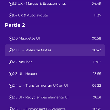
1.3 UX - Marges & Espacements
04:49
1.4 UX & Autolayouts
11:37
Partie 2
2.0 Maquette UI
00:58
2.1 UI - Styles de textes
06:43
2.2 Nav-bar
12:02
2.3 UI - Header
13:55
2.4 UI - Transformer un UX en UI
06:22
2.5 UI - Recycler des éléments UI
06:31
2.6 UI - Composants & Variants
08:38