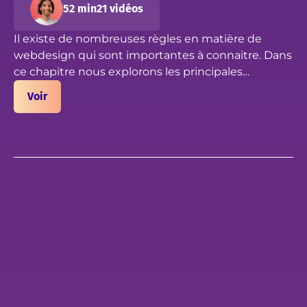
52 min
21 vidéos
Il existe de nombreuses règles en matière de
webdesign qui sont importantes à connaitre. Dans
ce chapitre nous explorons les principales
tendances, habitudes consommateurs, idées
Voir
reçus, et principes en matière de webdesign.
Notre analyse se porte sur les aspects UX, UI et
également sur l'enjeux d'accessibilité web. Nous
finirons par une analyse de la page Client-First sur
ces différents points.