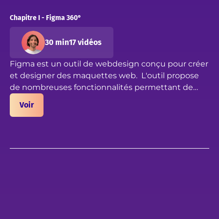
Chapitre I - Figma 360°
30 min
17 vidéos
Figma est un outil de webdesign conçu pour créer
et designer des maquettes web. L'outil propose
de nombreuses fonctionnalités permettant de
gérer des éléments vectoriels, matriciels, de créer
Dans ce chapitre nous faisons un tour à 360° des
Voir
des wireframe, des maquettes UI, des prototypes
utilisations de Figma et de son interface :
web, etc.
Immersion dans le dashboard principal
Exemples d'utilisation de Figma
Découverte de Figma Community
Présentation des fonctionnalités du designer
Bon cours !