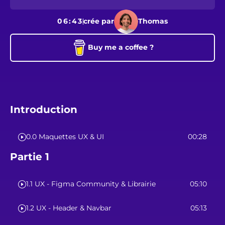
06:43
crée par
Thomas
Buy me a coffee ?
Introduction
0.0 Maquettes UX & UI
00:28
Partie 1
1.1 UX - Figma Community & Librairie
05:10
1.2 UX - Header & Navbar
05:13