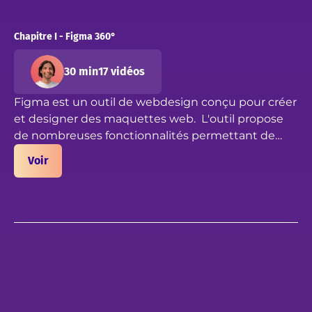
Chapitre I - Figma 360°
30 min
17 vidéos
Figma est un outil de webdesign conçu pour créer
et designer des maquettes web. L'outil propose
de nombreuses fonctionnalités permettant de
gérer des éléments vectoriels, matriciels, de créer
Dans ce chapitre nous faisons un tour à 360° des
Voir
des wireframe, des maquettes UI, des prototypes
utilisations de Figma et de son interface :
web, etc.
Immersion dans le dashboard principal
Exemples d'utilisation de Figma
Découverte de Figma Community
Présentation des fonctionnalités du designer
Bon cours !