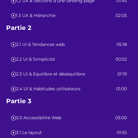
1.2 UX & Sections d’une landing page
01:45
1.3 UX & Hiérarchie
02:05
Partie 2
2.1 UI & Tendances web
05:18
2.2 UI & Simplicité
00:52
2.3 UI & Equilibre et déséquilibre
01:19
2.4 UI & Habitudes utilisateurs
01:00
Partie 3
3.0 Accessibilité Web
03:00
3.1 Le layout
01:55