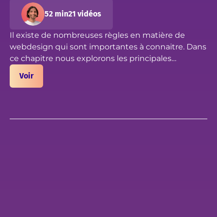
52 min
21 vidéos
Il existe de nombreuses règles en matière de
webdesign qui sont importantes à connaitre. Dans
ce chapitre nous explorons les principales
tendances, habitudes consommateurs, idées
Voir
reçus, et principes en matière de webdesign.
Notre analyse se porte sur les aspects UX, UI et
également sur l'enjeux d'accessibilité web. Nous
finirons par une analyse de la page Client-First sur
ces différents points.